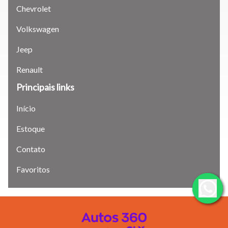
Para aumentar ou diminuir a fonte em nosso site, utilize os
Chevrolet
atalhos Ctrl+ (para aumentar) e Ctrl- (para diminuir) no seu
teclado.
Volkswagen
Jeep
Fechar
Renault
Principais links
Início
Estoque
Contato
Favoritos