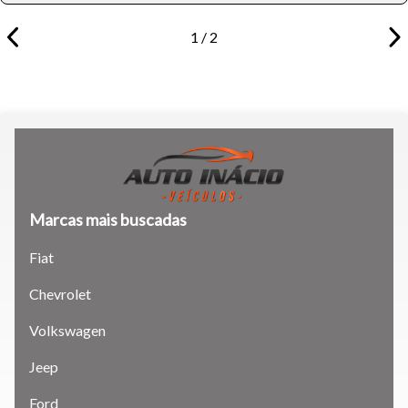
1 / 2
Tamanho do texto
Para aumentar ou diminuir a fonte em nosso site, utilize os
atalhos Ctrl+ (para aumentar) e Ctrl- (para diminuir) no seu
teclado.
Marcas mais buscadas
Fechar
Fiat
Chevrolet
Volkswagen
Jeep
Ford