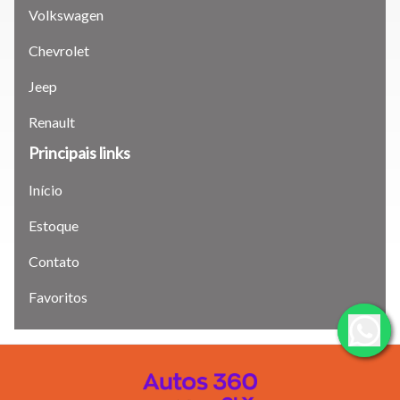
Para aumentar ou diminuir a fonte em nosso site, utilize os
Volkswagen
atalhos Ctrl+ (para aumentar) e Ctrl- (para diminuir) no seu
teclado.
Chevrolet
Jeep
Fechar
Renault
Principais links
Início
Estoque
Contato
Favoritos