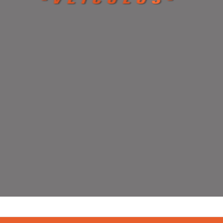
entar ou diminuir a fonte em nosso site, utilize os atalhos Ctrl+ (
) e Ctrl- (para diminuir) no seu teclado.