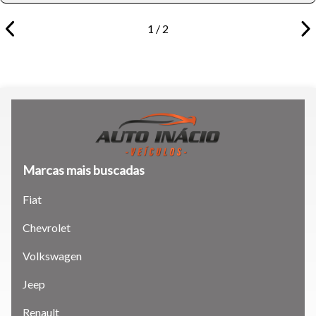
1 / 2
Tamanho do texto
Para aumentar ou diminuir a fonte em nosso site, utilize os
atalhos Ctrl+ (para aumentar) e Ctrl- (para diminuir) no seu
teclado.
Marcas mais buscadas
Fechar
Fiat
Chevrolet
Volkswagen
Jeep
Renault