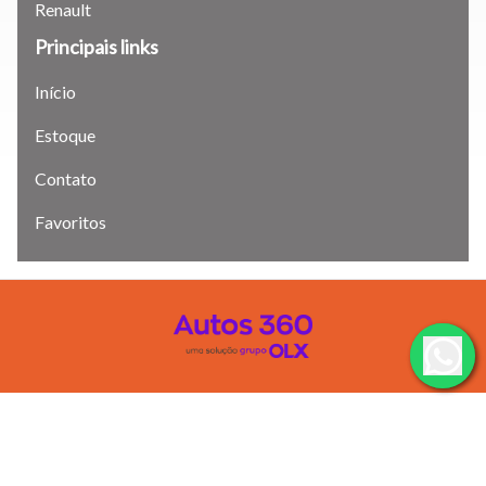
Renault
atalhos Ctrl+ (para aumentar) e Ctrl- (para diminuir) no seu
teclado.
Principais links
Início
Fechar
Estoque
Contato
Favoritos