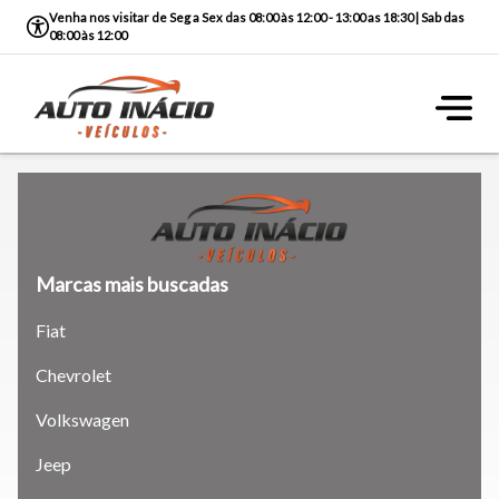
Venha nos visitar de Seg a Sex das 08:00 às 12:00 - 13:00 as 18:30 | Sab das
08:00 às 12:00
Marcas mais buscadas
Fiat
Chevrolet
Tamanho do texto
Volkswagen
Jeep
Para aumentar ou diminuir a fonte em nosso site, utilize os